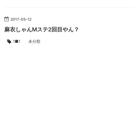
2017
-
05
-
12
麻衣しゃんMステ2回目やん？
1■1 未分類