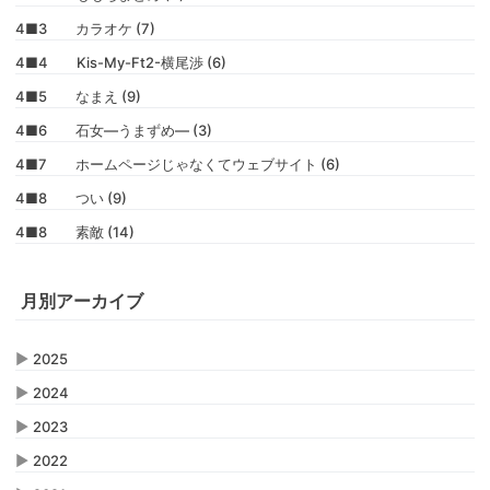
4■3 カラオケ (7)
4■4 Kis-My-Ft2-横尾渉 (6)
4■5 なまえ (9)
4■6 石女―うまずめ― (3)
4■7 ホームページじゃなくてウェブサイト (6)
4■8 つい (9)
4■8 素敵 (14)
月別アーカイブ
▶
2025
▶
2024
▶
2023
▶
2022